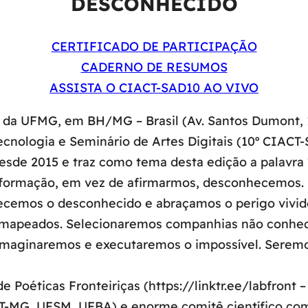
DESCONHECIDO
CERTIFICADO DE PARTICIPAÇÃO
CADERNO DE RESUMOS
ASSISTA O CIACT-SAD10 AO VIVO
l da UFMG, em BH/MG – Brasil (Av. Santos Dumont, 1
ecnologia e Seminário de Artes Digitais (10º CIACT
esde 2015 e traz como tema desta edição a palavra
informação, em vez de afirmarmos, desconhecemos.
ecemos o desconhecido e abraçamos o perigo vivido
mapeados. Selecionaremos companhias não conheci
maginaremos e executaremos o impossível. Seremos 
 Poéticas Fronteiriças (https://linktr.ee/labfront
T-MG, UFSM, UFBA) e enorme comitê científico comp