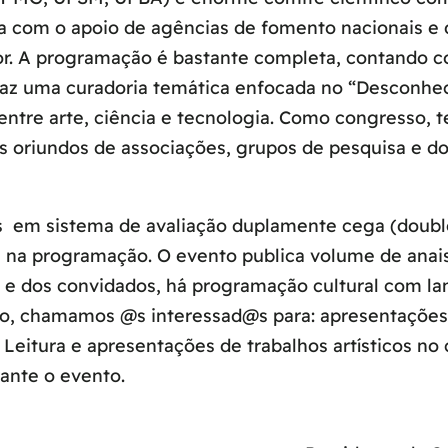
ta com o apoio de agências de fomento nacionais e 
or. A programação é bastante completa, contando co
 traz uma curadoria temática enfocada no “Desconh
ntre arte, ciência e tecnologia. Como congresso, 
s oriundos de associações, grupos de pesquisa e d
s em sistema de avaliação duplamente cega (doubl
s na programação. O evento publica volume de anai
 e dos convidados, há programação cultural com la
odo, chamamos @s interessad@s para: apresentaçõe
 Leitura e apresentações de trabalhos artísticos no
rante o evento.