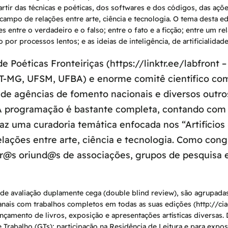
artir das técnicas e poéticas, dos softwares e dos códigos, das a
no campo de relações entre arte, ciência e tecnologia. O tema desta 
s entre o verdadeiro e o falso; entre o fato e a ficção; entre um re
 por processos lentos; e as ideias de inteligência, de artificialidad
 Poéticas Fronteiriças (https://linktr.ee/labfront
T-MG, UFSM, UFBA) e enorme comitê científico comp
o de agências de fomento nacionais e diversos outr
 A programação é bastante completa, contando com p
traz uma curadoria temática enfocada nos “Artifíci
lações entre arte, ciência e tecnologia. Como cong
@s oriund@s de associações, grupos de pesquisa 
de avaliação duplamente cega (
double blind review
), são agrupada
nais com trabalhos completos em todas as suas edições (http://cia
ançamento de livros, exposição e apresentações artísticas divers
rabalho (GTs); participação na Residência de Leitura e para expos