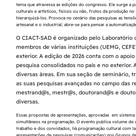
tema que atravessa as edições do congresso. Ele surge a p
culturais e artísticos, físicos ou não, frutos da produção 
hierarquizá-los. Provoca no cenário das pesquisas as tensõe
artesanal e o industrial; abre-se para pensar a automatização
O CIACT-SAD é organizado pelo Laboratório de
membros de várias instituições (UEMG, CEFE
exterior. A edição de 2026 conta com o apoi
pesquisa consolidados no país e no exterior.
diversas áreas. Em sua seção de seminário, 
as suas pesquisas avançadas no campo das re
mestrand@s, mestr@s, doutorand@s e doutor
diversas.
Essas propostas de apresentações, aprovadas em sistema 
simultâneos na programação. O evento publica volume de a
trabalho e dos convidados, há programação cultural com l
apresentações de pesquisas (comunicações) nos Grupos de T