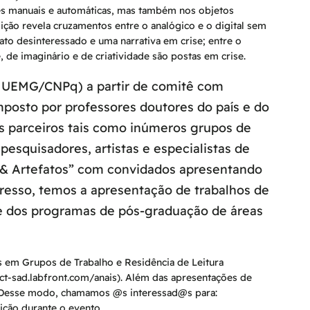
ções manuais e automáticas, mas também nos objetos
edição revela cruzamentos entre o analógico e o digital sem
lato desinteressado e uma narrativa em crise; entre o
e, de imaginário e de criatividade são postas em crise.
 – UEMG/CNPq) a partir de comitê com
osto por professores doutores do país e do
os parceiros tais como inúmeros grupos de
esquisadores, artistas e especialistas de
os & Artefatos” com convidados apresentando
resso, temos a apresentação de trabalhos de
e dos programas de pós-graduação de áreas
s em Grupos de Trabalho e Residência de Leitura
ct-sad.labfront.com/anais). Além das apresentações de
as. Desse modo, chamamos @s interessad@s para:
ição durante o evento.